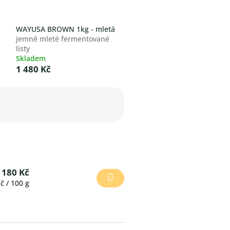
WAYUSA BROWN 1kg - mletá
jemně mleté fermentované
listy
Skladem
1 480 Kč
180 Kč
á
č / 100 g