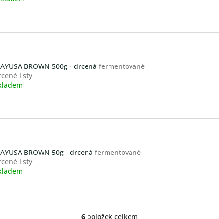
odnocení
roduktu
,0
vězdiček.
AYUSA BROWN 500g - drcená
fermentované
rcené listy
kladem
AYUSA BROWN 50g - drcená
fermentované
rcené listy
kladem
6
položek celkem