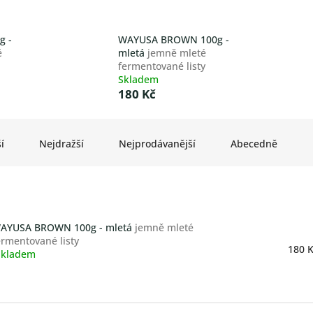
g -
WAYUSA BROWN 100g -
é
mletá
jemně mleté
fermentované listy
Skladem
180 Kč
í
Nejdražší
Nejprodávanější
Abecedně
AYUSA BROWN 100g - mletá
jemně mleté
ermentované listy
Měrn
180 K
Skladem
růměrné
cena:
odnocení
roduktu
,3