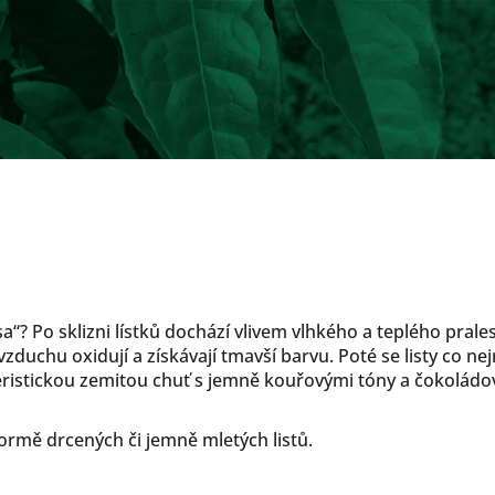
? Po sklizni lístků dochází vlivem vlhkého a teplého prales
vzduchu oxidují a získávají tmavší barvu. Poté se listy co nej
eristickou zemitou chuť s jemně kouřovými tóny a čokolá
rmě drcených či jemně mletých listů.