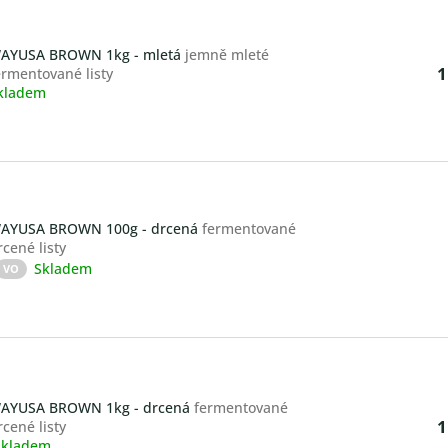
vězdiček.
AYUSA BROWN 1kg - mletá
jemně mleté
1
ermentované listy
kladem
AYUSA BROWN 100g - drcená
fermentované
rcené listy
Skladem
růměrné
VO
odnocení
roduktu
,4
vězdiček.
AYUSA BROWN 1kg - drcená
fermentované
1
rcené listy
Skladem
růměrné