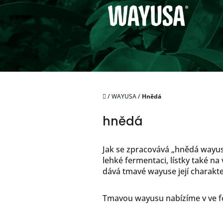
Přejít
na
obsah
Domů
/
WAYUSA
/
Hnědá
hnědá
Jak se zpracovává „hnědá wayusa“
lehké fermentaci, lístky také na 
dává tmavé wayuse její charakt
Tmavou wayusu nabízíme v ve fo