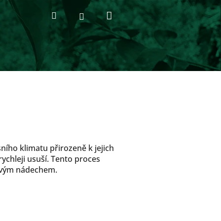
Nákupní
Hledat
Přihlášení
košík
ního klimatu přirozeně k jejich
rychleji usuší. Tento proces
dovým nádechem.