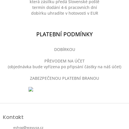
která zásilku předá Slovenské poště
termín dodání 4-6 pracovních dní
dobírku uhradíte v hotovosti v EUR
PLATEBNÍ PODMÍNKY
DOBÍRKOU
PŘEVODEM NA ÚČET
(objednávka bude vyřízena po připsání částky na náš účet)
ZABEZPEČENOU PLATEBNÍ BRANOU
Z
á
Kontakt
p
a
eshop
@
wayusa.cz