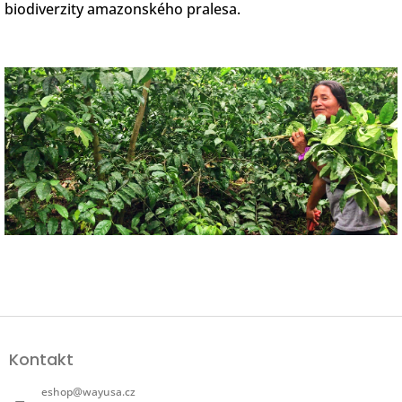
biodiverzity amazonského pralesa.
Z
á
Kontakt
p
a
eshop
@
wayusa.cz