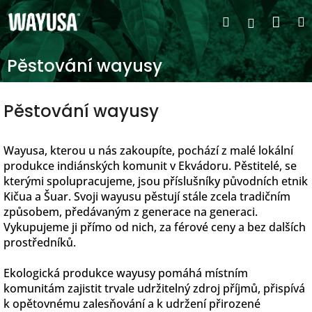
Přejít
Nák
Hledat
na
Přihlášen
obsah
koší
Pěstování wayusy
Pěstování wayusy
Wayusa, kterou u nás zakoupíte, pochází z malé lokální
produkce indiánských komunit v Ekvádoru. Pěstitelé, se
kterými spolupracujeme, jsou příslušníky původních etnik
Kičua a Šuar. Svoji wayusu pěstují stále zcela tradičním
způsobem, předávaným z generace na generaci.
Vykupujeme ji přímo od nich, za férové ceny a bez dalších
prostředníků.
Ekologická produkce wayusy pomáhá místním
komunitám zajistit trvale udržitelný zdroj příjmů, přispívá
k opětovnému zalesňování a k udržení přirozené