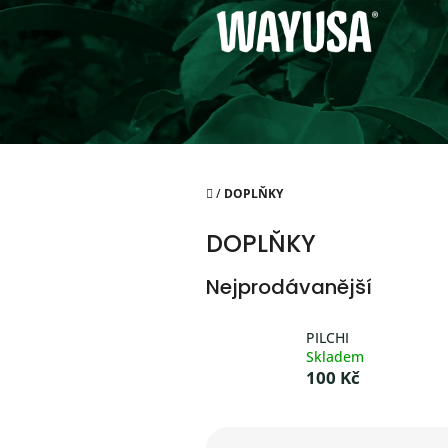
Přejít
na
obsah
Domů
/
DOPLŇKY
DOPLŇKY
Nejprodávanější
PILCHI
Skladem
100 Kč
Ř