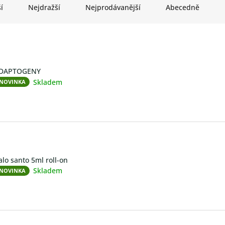
í
Nejdražší
Nejprodávanější
Abecedně
DAPTOGENY
Skladem
NOVINKA
alo santo 5ml roll-on
Skladem
NOVINKA