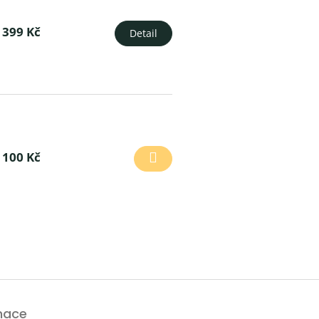
399 Kč
Detail
100 Kč
mace