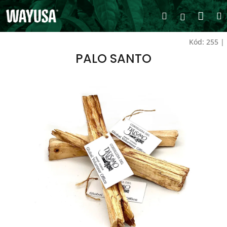
Přejít
Nák
Hledat
na
Přihlášen
obsah
koší
Kód:
255
|
PALO SANTO