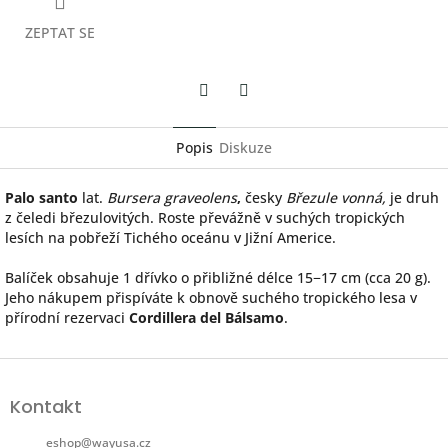
ZEPTAT SE
Twitter
Facebook
Popis
Diskuze
Palo santo
lat.
Bursera graveolens
,
česky
Březule vonná,
je druh
z čeledi březulovitých. Roste převážně v suchých tropických
lesích na pobřeží Tichého oceánu v Jižní Americe.
Balíček obsahuje 1 dřívko o přibližné délce 15−17 cm (cca 20 g).
Jeho nákupem přispíváte k obnově suchého tropického lesa v
přírodní rezervaci
Cordillera del Bálsamo
.
Z
á
Kontakt
p
a
eshop
@
wayusa.cz