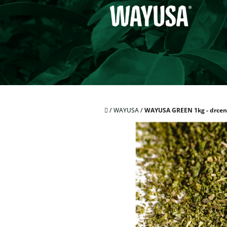
Přejít
na
obsah
Domů
/
WAYUSA
/
WAYUSA GREEN 1kg - drce