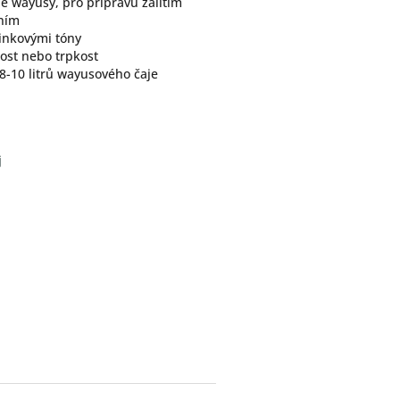
é wayusy, pro přípravu zalitím
ením
linkovými tóny
ost nebo trpkost
 8-10 litrů wayusového čaje
j