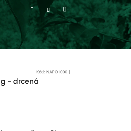
Nákupní
Hledat
Přihlášení
košík
Kód:
NAPO1000
|
g - drcená