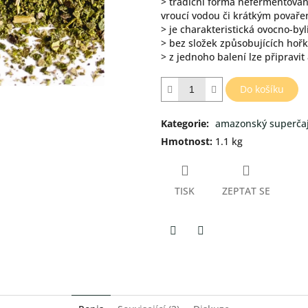
> tradiční forma nefermentovan
vroucí vodou či krátkým povař
> je charakteristická ovocno-by
> bez složek způsobujících hořk
> z jednoho balení lze připravit
Do košíku
Kategorie
:
amazonský superča
Hmotnost
:
1.1 kg
TISK
ZEPTAT SE
Twitter
Facebook