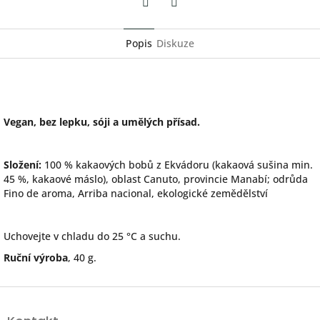
Twitter
Facebook
Popis
Diskuze
Vegan, bez lepku, sóji a umělých přísad.
Složení:
100 % kakaových bobů z Ekvádoru (kakaová sušina min.
45 %, kakaové máslo), oblast
Canuto, provincie Manabí; odrůda
F
ino de aroma, Arriba nacional, ekologické zemědělství
Uchovejte v chladu do 25 °C a suchu.
Ruční výroba
, 40 g.
Z
á