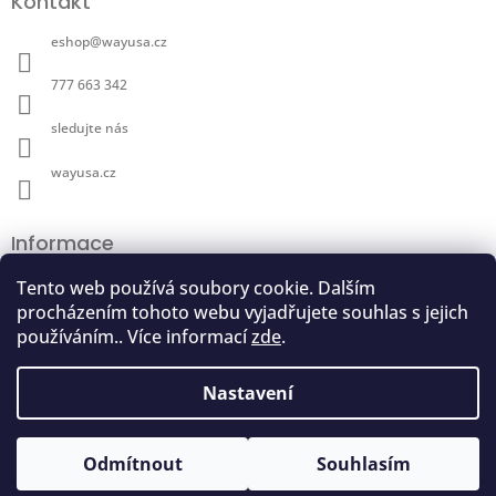
Kontakt
p
a
eshop
@
wayusa.cz
t
í
777 663 342
sledujte nás
wayusa.cz
Informace
Pěstování wayusy
Tento web používá soubory cookie. Dalším
Účinky wayusy
procházením tohoto webu vyjadřujete souhlas s jejich
Pomáhej pralesu
používáním.. Více informací
zde
.
Doprava a platby
Obchodní podmínky
Nastavení
Ochrana osobních údajů
Odmítnout
Souhlasím
Copyright 2026
wayusa.cz
. Všechna práva vyhrazena.
Vytvořil Shoptet