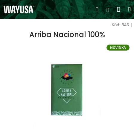
Přejít
Nák
Hledat
na
Přihlášen
obsah
koší
Kód:
346
|
Arriba Nacional 100%
NOVINKA